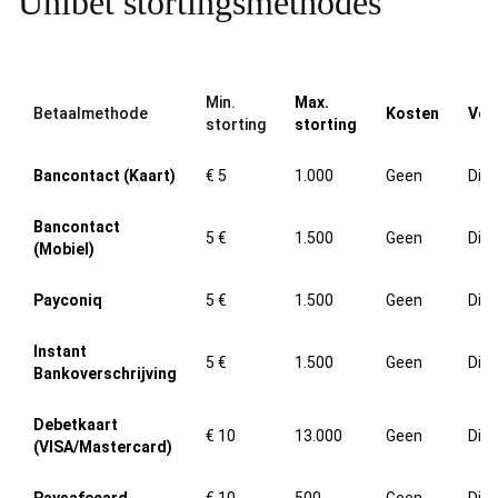
Unibet stortingsmethodes
Min.
Max.
Betaalmethode
Kosten
Ver
storting
storting
Bancontact (Kaart)
€ 5
1.000
Geen
Dire
Bancontact
5 €
1.500
Geen
Dire
(Mobiel)
Payconiq
5 €
1.500
Geen
Dire
Instant
5 €
1.500
Geen
Dire
Bankoverschrijving
Debetkaart
€ 10
13.000
Geen
Dire
(VISA/Mastercard)