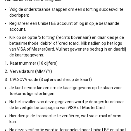
Volg de onderstaande stappen om een storting succesvol te
doorlopen:
Registreer een Unibet BE account of log in op je bestaande
account.
Klik op de optie ‘Storting’ (rechts bovenaan) en daar kies je de
betaalmethode ‘debit-’ of ‘creditcard’, klik nadien op het logo
van VISA of MasterCard. Vul het gewenste bedrag in en daarbij
de kaartgegevens:
Kaartnummer (16 cijfers)
Vervaldatum (MM/YY)
CVC/CVV-code (3 cijfers achterop de kaart)
Je kunt ervoor kiezen om de kaartgegevens op te slaan voor
toekomstige stortingen
Na het invullen van deze gegevens word je doorgestuurd naar
de beveiligde betaalpagina van VISA of MasterCard.
Hier dien je de transactie te verifiëren, wat via e-mail of sms
kan.
Na deze verificatie word je teruggeleid naar Unibet BE en staat