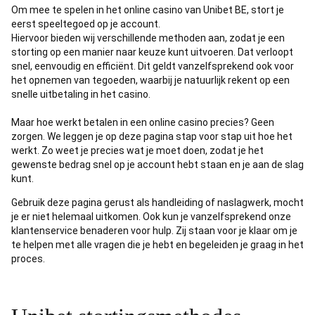
Om mee te spelen in het online casino van Unibet BE, stort je
eerst speeltegoed op je account.
Hiervoor bieden wij verschillende methoden aan, zodat je een
storting op een manier naar keuze kunt uitvoeren. Dat verloopt
snel, eenvoudig en efficiënt. Dit geldt vanzelfsprekend ook voor
het opnemen van tegoeden, waarbij je natuurlijk rekent op een
snelle uitbetaling in het casino.
Maar hoe werkt betalen in een online casino precies? Geen
zorgen. We leggen je op deze pagina stap voor stap uit hoe het
werkt. Zo weet je precies wat je moet doen, zodat je het
gewenste bedrag snel op je account hebt staan en je aan de slag
kunt.
Gebruik deze pagina gerust als handleiding of naslagwerk, mocht
je er niet helemaal uitkomen. Ook kun je vanzelfsprekend onze
klantenservice benaderen voor hulp. Zij staan voor je klaar om je
te helpen met alle vragen die je hebt en begeleiden je graag in het
proces.