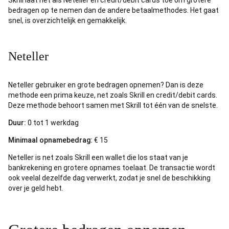
bedragen op te nemen dan de andere betaalmethodes. Het gaat
snel, is overzichtelijk en gemakkelijk.
Neteller
Neteller gebruiker en grote bedragen opnemen? Dan is deze
methode een prima keuze, net zoals Skrill en credit/debit cards.
Deze methode behoort samen met Skrill tot één van de snelste.
Duur:
0 tot 1 werkdag
Minimaal opnamebedrag:
€ 15
Neteller is net zoals Skrill een wallet die los staat van je
bankrekening en grotere opnames toelaat. De transactie wordt
ook veelal dezelfde dag verwerkt, zodat je snel de beschikking
over je geld hebt.