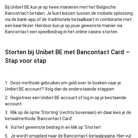
Bij Unibet BE kun je op twee manieren met het Belgische
Bancontact betalen. Je kunt kiezen tussen de mobiele oplossing
via de bank-app of de traditionele betaalkaart in combinatie met
een kaartlezer. Hierdoor kun je op jouw gewenste manier via
Bancontact een speelbedrag in het online casino storten.
Storten bij Unibet BE met Bancontact Card –
Stap voor stap
Deze methode gebruiken om geld over te boeken naar je
Unibet BE account? Volg dan de onderstaande stappen:
Registreer een Unibet BE account of log in op je bestaande
account.
Klik op de optie ‘Storting’ (rechts bovenaan) en daar kies je de
betaalmethode ‘Bancontact Card’.
Vul het gewenste bedrag in en klik op ‘Storten’.
Je wordt omgeleid naar de Bancontact-betaalpagina. Hier vul