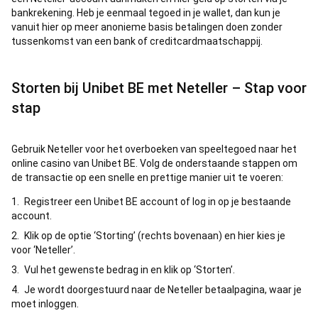
bankrekening. Heb je eenmaal tegoed in je wallet, dan kun je
vanuit hier op meer anonieme basis betalingen doen zonder
tussenkomst van een bank of creditcardmaatschappij.
Storten bij Unibet BE met Neteller – Stap voor
stap
Gebruik Neteller voor het overboeken van speeltegoed naar het
online casino van Unibet BE. Volg de onderstaande stappen om
de transactie op een snelle en prettige manier uit te voeren:
Registreer een Unibet BE account of log in op je bestaande
account.
Klik op de optie ‘Storting’ (rechts bovenaan) en hier kies je
voor ‘Neteller’.
Vul het gewenste bedrag in en klik op ‘Storten’.
Je wordt doorgestuurd naar de Neteller betaalpagina, waar je
moet inloggen.