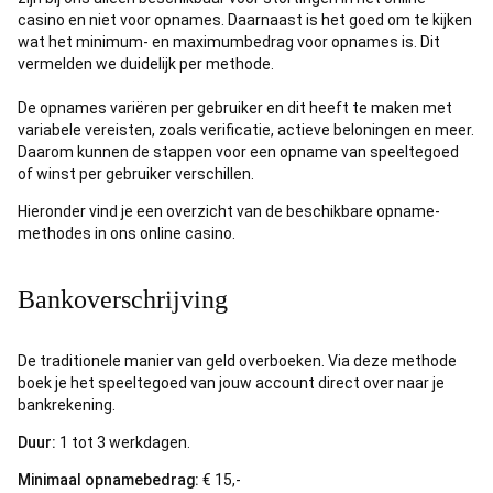
casino en niet voor opnames. Daarnaast is het goed om te kijken
wat het minimum- en maximumbedrag voor opnames is. Dit
vermelden we duidelijk per methode.
De opnames variëren per gebruiker en dit heeft te maken met
variabele vereisten, zoals verificatie, actieve beloningen en meer.
Daarom kunnen de stappen voor een opname van speeltegoed
of winst per gebruiker verschillen.
Hieronder vind je een overzicht van de beschikbare opname-
methodes in ons online casino.
Bankoverschrijving
De traditionele manier van geld overboeken. Via deze methode
boek je het speeltegoed van jouw account direct over naar je
bankrekening.
Duur:
1 tot 3 werkdagen.
Minimaal opnamebedrag:
€ 15,-