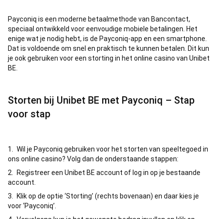
Payconiq is een moderne betaalmethode van Bancontact,
speciaal ontwikkeld voor eenvoudige mobiele betalingen. Het
enige wat je nodig hebt, is de Payconiq-app en een smartphone.
Dat is voldoende om snel en praktisch te kunnen betalen. Dit kun
je ook gebruiken voor een storting in het online casino van Unibet
BE.
Storten bij Unibet BE met Payconiq – Stap
voor stap
Wil je Payconiq gebruiken voor het storten van speeltegoed in
ons online casino? Volg dan de onderstaande stappen:
Registreer een Unibet BE account of log in op je bestaande
account.
Klik op de optie ‘Storting’ (rechts bovenaan) en daar kies je
voor ‘Payconiq’.