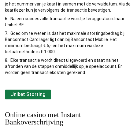
je het nummer van je kaart in samen met de vervaldatum. Via de
kaartlezer kun je vervolgens de transactie bevestigen.
Na een succesvolle transactie word je teruggestuurd naar
Unibet BE.
Goed om te weten is dat het maximale stortingsbedrag bij
Bancontact Card lager ligt dan bij Bancontact Mobile. Het
minimum bedraagt € 5,- en het maximum via deze
betaalmethode is € 1.000,-.
Elke transactie wordt direct uitgevoerd en staat na het
afronden van de stappen onmiddellijk op je speelaccount. Er
worden geen transactiekosten gerekend.
Unibet Storting
Online casino met Instant
Bankoverschrijving