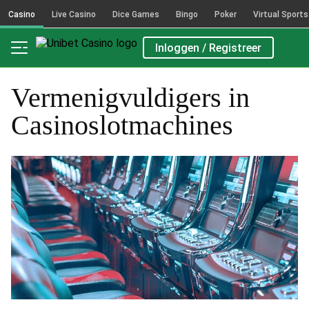
Casino
Live Casino
Dice Games
Bingo
Poker
Virtual Sports
Inloggen / Registreer
Vermenigvuldigers in
Casinoslotmachines