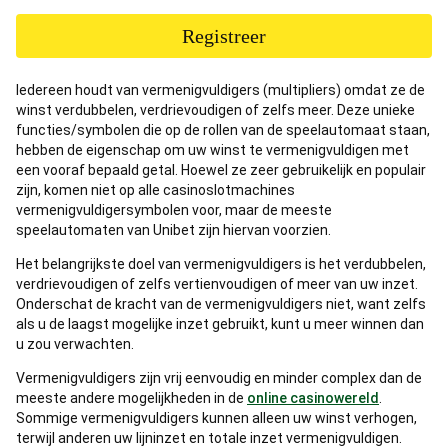
Registreer
Iedereen houdt van vermenigvuldigers (multipliers) omdat ze de
winst verdubbelen, verdrievoudigen of zelfs meer. Deze unieke
functies/symbolen die op de rollen van de speelautomaat staan,
hebben de eigenschap om uw winst te vermenigvuldigen met
een vooraf bepaald getal. Hoewel ze zeer gebruikelijk en populair
zijn, komen niet op alle casinoslotmachines
vermenigvuldigersymbolen voor, maar de meeste
speelautomaten van Unibet zijn hiervan voorzien.
Het belangrijkste doel van vermenigvuldigers is het verdubbelen,
verdrievoudigen of zelfs vertienvoudigen of meer van uw inzet.
Onderschat de kracht van de vermenigvuldigers niet, want zelfs
als u de laagst mogelijke inzet gebruikt, kunt u meer winnen dan
u zou verwachten.
Vermenigvuldigers zijn vrij eenvoudig en minder complex dan de
meeste andere mogelijkheden in de
online casinowereld
.
Sommige vermenigvuldigers kunnen alleen uw winst verhogen,
terwijl anderen uw lijninzet en totale inzet vermenigvuldigen.