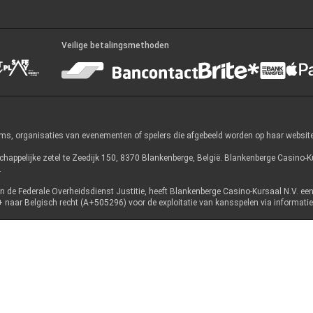
Veilige betalingsmethoden
ams, organisaties van evenementen of spelers die afgebeeld worden op haar website
happelijke zetel te Zeedijk 150, 8370 Blankenberge, België. Blankenberge Casin
.
 de Federale Overheidsdienst Justitie, heeft Blankenberge Casino-Kursaal N.V. ee
+ naar Belgisch recht (A+505296) voor de exploitatie van kansspelen via informat