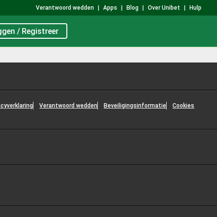
Verantwoord wedden
|
Apps
|
Blog
|
Over Unibet
|
Hulp
ggen / Registreer
acyverklaring
Verantwoord wedden
Beveiligingsinformatie
Cookies