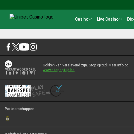
Casino
Live Casino
Di
Gokken kan verslavend zijn. Stop op tijd! Meer info op
www.stopoptijd.be
.
Partnerschappen