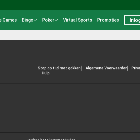
Inlo
ce Games
Bingo
Poker
Virtual Sports
Promoties
Stop op tijd met gokken!
Algemene Voorwaarden
Priv
Hulp