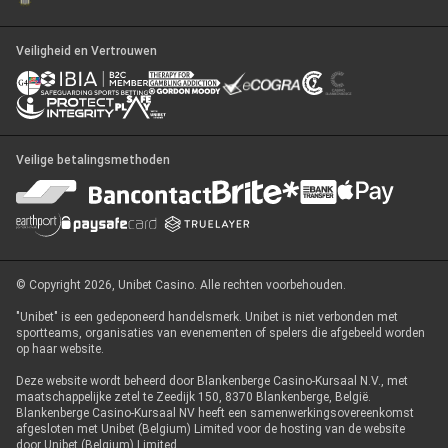
Veiligheid en Vertrouwen
Veilige betalingsmethoden
© Copyright 2026, Unibet Casino. Alle rechten voorbehouden.
"Unibet" is een gedeponeerd handelsmerk. Unibet is niet verbonden met
sportteams, organisaties van evenementen of spelers die afgebeeld worden
op haar website.
Deze website wordt beheerd door Blankenberge Casino-Kursaal N.V., met
maatschappelijke zetel te Zeedijk 150, 8370 Blankenberge, België.
Blankenberge Casino-Kursaal NV heeft een samenwerkingsovereenkomst
afgesloten met Unibet (Belgium) Limited voor de hosting van de website
door Unibet (Belgium) Limited.