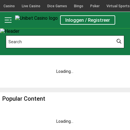
Casino
Live Casino
Dice Games
Bingo
Poker
Virtual Sports
Inloggen / Registreer
Loading...
Popular Content
Loading
...