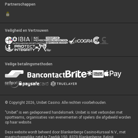
Partnerschappen
Veiligheid en Vertrouwen
Veilige betalingsmethoden
© Copyright 2026, Unibet Casino. Alle rechten voorbehouden.
"Unibet" is een gedeponeerd handelsmerk. Unibet is niet verbonden met
sportteams, organisaties van evenementen of spelers die afgebeeld worden
op haar website.
Deze website wordt beheerd door Blankenberge Casino-Kursaal N.V., met
maatschappelijke zetel te Zeedijk 150, 8370 Blankenberge, België.