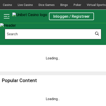
Casino
Live Casino
Dice Games
Bingo
Poker
Virtual Sports
Inloggen / Registreer
Loading...
Popular Content
Loading
...