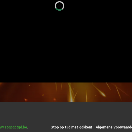
w.stopoptijd.be
.
Stop op tijd met gokken!
Algemene Voorwaard