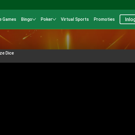
Inlo
ce Games
Bingo
Poker
Virtual Sports
Promoties
ze Dice