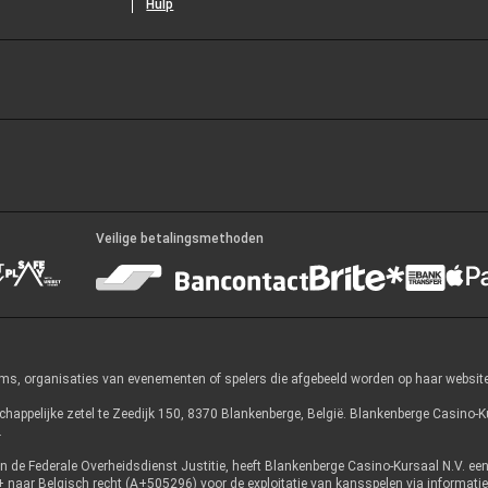
Hulp
Veilige betalingsmethoden
ams, organisaties van evenementen of spelers die afgebeeld worden op haar website
happelijke zetel te Zeedijk 150, 8370 Blankenberge, België. Blankenberge Casin
.
 de Federale Overheidsdienst Justitie, heeft Blankenberge Casino-Kursaal N.V. ee
+ naar Belgisch recht (A+505296) voor de exploitatie van kansspelen via informat