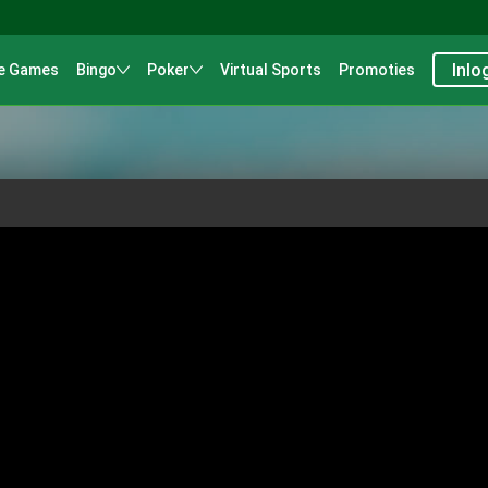
Inlo
ce Games
Bingo
Poker
Virtual Sports
Promoties