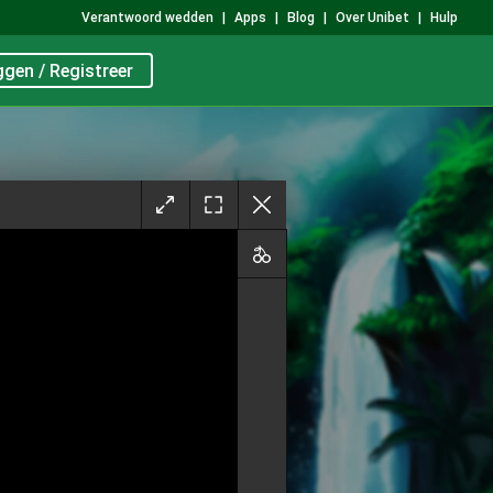
Verantwoord wedden
|
Apps
|
Blog
|
Over Unibet
|
Hulp
ggen / Registreer