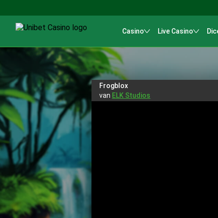
Casino
Live Casino
Di
Frogblox
van
ELK Studios