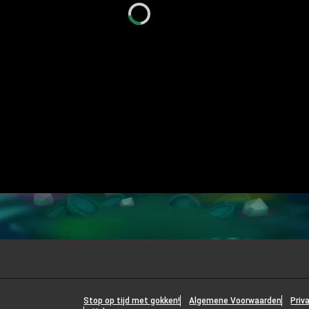
Stop op tijd met gokken!
Algemene Voorwaarden
Priv