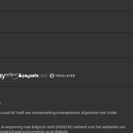
.
o-Kursaal NV heeft een samenwerkingsovereenkomst afgesloten met Unibet
n A-vergunning naar Belgisch recht (A505296) verleend voor het aanbieden van
iemaatschappij-instrumenten op de Website.