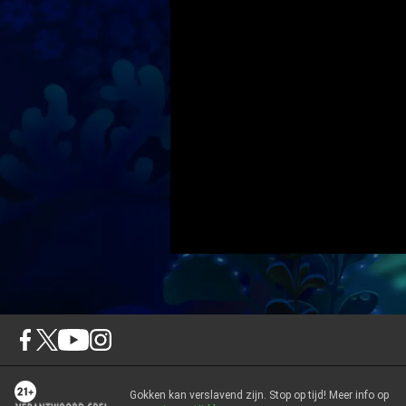
Gokken kan verslavend zijn. Stop op tijd! Meer info op