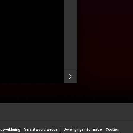
acyverklaring
Verantwoord wedden
Beveiligingsinformatie
Cookies