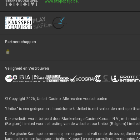
www.stopoptijd.be
.
Partnerschappen
Veiligheid en Vertrouwen
© Copyright 2026, Unibet Casino. Alle rechten voorbehouden.
"Unibet" is een gedeponeerd handelsmerk. Unibet is niet verbonden met sportte
Deze website wordt beheerd door Blankenberge Casino-Kursaal N.V., met maatsc
(Belgium) Limited voor de hosting van de website door Unibet (Belgium) Limited
De Belgische Kansspelcommissie, een orgaan dat valt onder de bevoegdheid van
kansspelen in een kansspelinrichting Klasse I en een aanvullende vergunning A