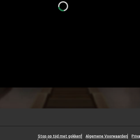
Stop op tijd met gokken!
Algemene Voorwaarden
Priv