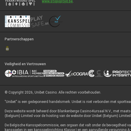
www.stopoptijd.be
.
Partnerschappen
Veiligheid en Vertrouwen
© Copyright 2026, Unibet Casino. Alle rechten voorbehouden.
"Unibet" is een gedeponeerd handelsmerk. Unibet is niet verbonden met sportte
Deze website wordt beheerd door Blankenberge Casino-Kursaal N.V., met maatsc
(Belgium) Limited voor de hosting van de website door Unibet (Belgium) Limited
De Belgische Kansspelcommissie, een orgaan dat valt onder de bevoegdheid van
kansspelen in een kansspelinrichting Klasse I en een aanvullende vergunning A