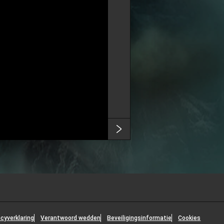
acyverklaring
Verantwoord wedden
Beveiligingsinformatie
Cookies