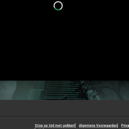
Stop op tijd met gokken!
Algemene Voorwaarden
Priv