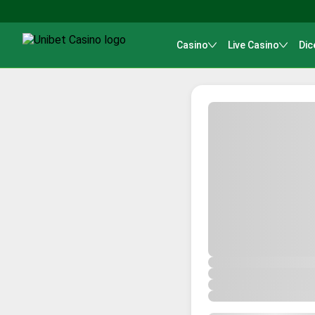
Casino
Live Casino
Di