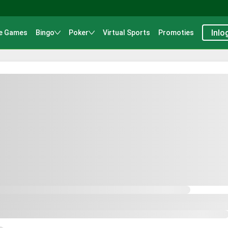
Inlo
ce Games
Bingo
Poker
Virtual Sports
Promoties