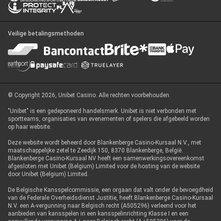
Veilige betalingsmethoden
© Copyright 2026, Unibet Casino. Alle rechten voorbehouden.
"Unibet" is een gedeponeerd handelsmerk. Unibet is niet verbonden met
sportteams, organisaties van evenementen of spelers die afgebeeld worden
op haar website.
Deze website wordt beheerd door Blankenberge Casino-Kursaal N.V., met
maatschappelijke zetel te Zeedijk 150, 8370 Blankenberge, België.
Blankenberge Casino-Kursaal NV heeft een samenwerkingsovereenkomst
afgesloten met Unibet (Belgium) Limited voor de hosting van de website
door Unibet (Belgium) Limited.
De Belgische Kansspelcommissie, een orgaan dat valt onder de bevoegdheid
van de Federale Overheidsdienst Justitie, heeft Blankenberge Casino-Kursaal
N.V. een A-vergunning naar Belgisch recht (A505296) verleend voor het
aanbieden van kansspelen in een kansspelinrichting Klasse I en een