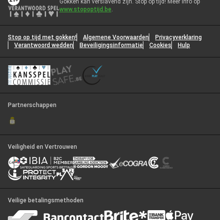
Gokken kan verslavend zijn. Stop op tijd! Meer info op
www.stopoptijd.be
.
Stop op tijd met gokken!
Algemene Voorwaarden
Privacyverklaring
Verantwoord wedden
Beveiligingsinformatie
Cookies
Hulp
Partnerschappen
Veiligheid en Vertrouwen
Veilige betalingsmethoden