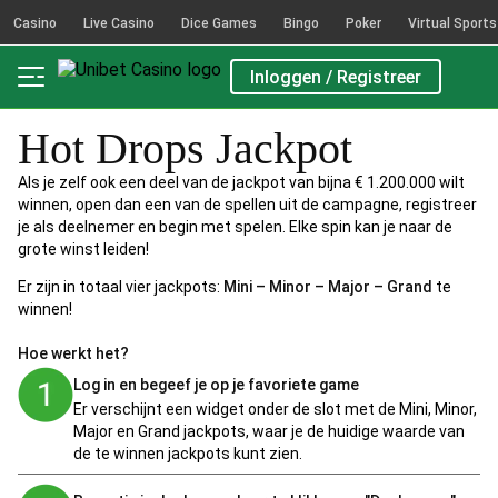
Casino
Live Casino
Dice Games
Bingo
Poker
Virtual Sports
Inloggen / Registreer
Hot Drops Jackpot
Als je zelf ook een deel van de jackpot van bijna € 1.200.000 wilt
winnen, open dan een van de spellen uit de campagne, registreer
je als deelnemer en begin met spelen. Elke spin kan je naar de
grote winst leiden!
Er zijn in totaal vier jackpots:
Mini – Minor – Major – Grand
te
winnen!
Hoe werkt het?
Log in en begeef je op je favoriete game
Er verschijnt een widget onder de slot met de Mini, Minor,
Major en Grand jackpots, waar je de huidige waarde van
de te winnen jackpots kunt zien.