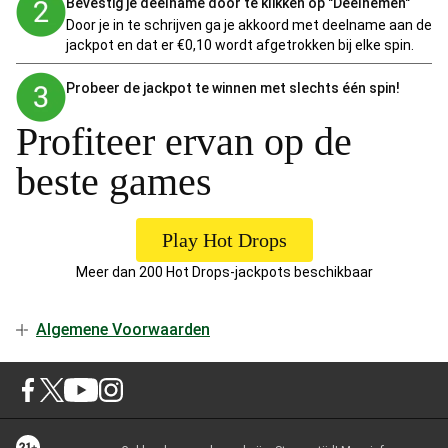
Bevestig je deelname door te klikken op "Deelnemen"
Door je in te schrijven ga je akkoord met deelname aan de
jackpot en dat er €0,10 wordt afgetrokken bij elke spin.
Probeer de jackpot te winnen met slechts één spin!
Profiteer ervan op de
beste games
Play Hot Drops
Meer dan 200 Hot Drops-jackpots beschikbaar
Algemene Voorwaarden