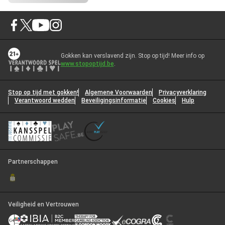
Gokken kan verslavend zijn. Stop op tijd! Meer info op
www.stopoptijd.be
.
Stop op tijd met gokken!
Algemene Voorwaarden
Privacyverklaring
Verantwoord wedden
Beveiligingsinformatie
Cookies
Hulp
Partnerschappen
Veiligheid en Vertrouwen