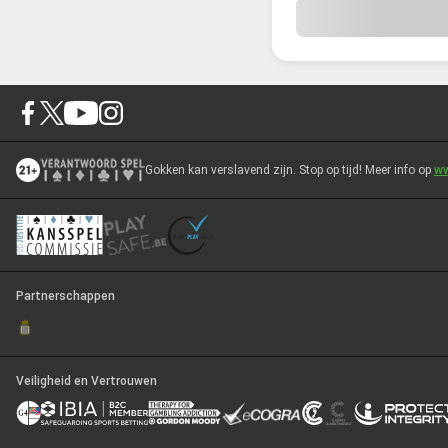
Gokken kan verslavend zijn. Stop op tijd! Meer info op
ww
Partnerschappen
Veiligheid en Vertrouwen