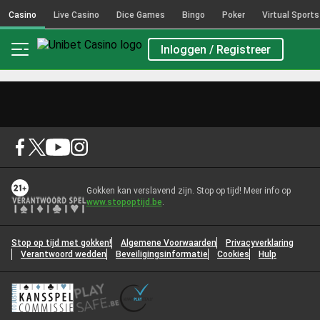
Casino
Live Casino
Dice Games
Bingo
Poker
Virtual Sports
Inloggen / Registreer
Gokken kan verslavend zijn. Stop op tijd! Meer info op
www.stopoptijd.be
.
Stop op tijd met gokken!
Algemene Voorwaarden
Privacyverklaring
Verantwoord wedden
Beveiligingsinformatie
Cookies
Hulp