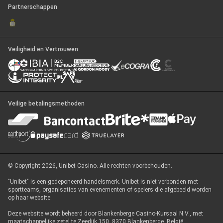
Partnerschappen
Veiligheid en Vertrouwen
Veilige betalingsmethoden
© Copyright 2026, Unibet Casino. Alle rechten voorbehouden.
"Unibet" is een gedeponeerd handelsmerk. Unibet is niet verbonden met
sportteams, organisaties van evenementen of spelers die afgebeeld worden
op haar website.
Deze website wordt beheerd door Blankenberge Casino-Kursaal N.V., met
maatschappelijke zetel te Zeedijk 150, 8370 Blankenberge, België.