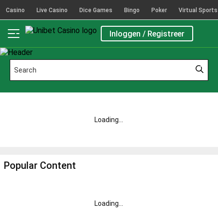
Casino
Live Casino
Dice Games
Bingo
Poker
Virtual Sports
Inloggen / Registreer
Loading...
Popular Content
Loading
...