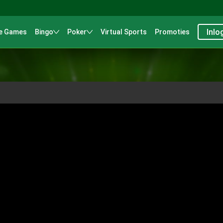
Inlo
ce Games
Bingo
Poker
Virtual Sports
Promoties