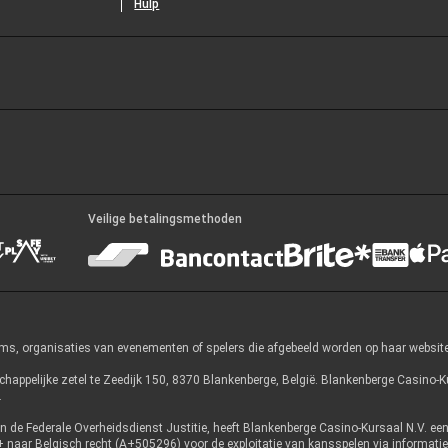
Hulp
Veilige betalingsmethoden
ams, organisaties van evenementen of spelers die afgebeeld worden op haar website
happelijke zetel te Zeedijk 150, 8370 Blankenberge, België. Blankenberge Casin
.
 de Federale Overheidsdienst Justitie, heeft Blankenberge Casino-Kursaal N.V. ee
+ naar Belgisch recht (A+505296) voor de exploitatie van kansspelen via informat