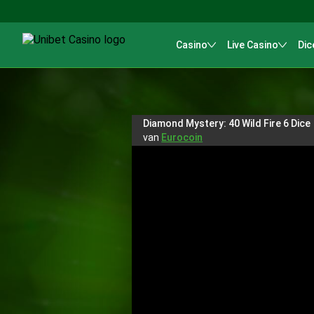
Casino
Live Casino
Di
Diamond Mystery: 40 Wild Fire 6 Dice
van
Eurocoin