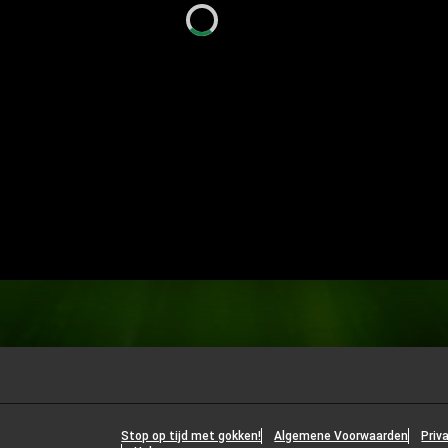
Stop op tijd met gokken!
Algemene Voorwaarden
Priv