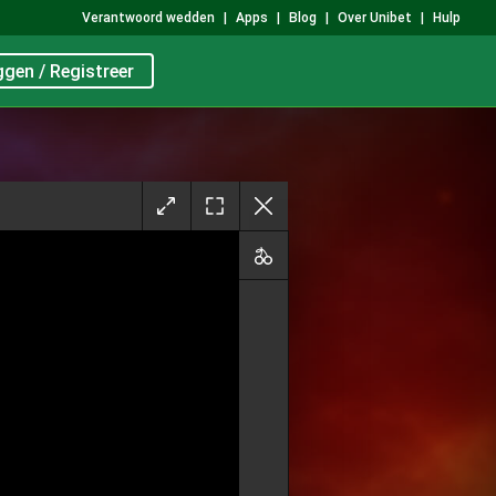
Verantwoord wedden
|
Apps
|
Blog
|
Over Unibet
|
Hulp
ggen / Registreer