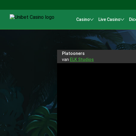
Casino
Live Casino
Di
Platooners
van
ELK Studios