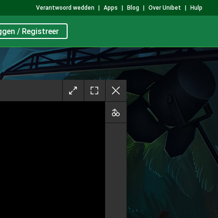
Verantwoord wedden
|
Apps
|
Blog
|
Over Unibet
|
Hulp
ggen / Registreer