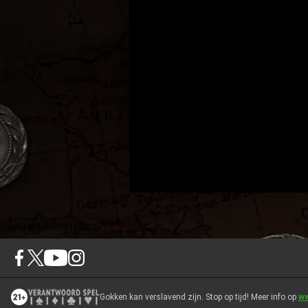
Gokken kan verslavend zijn. Stop op tijd! Meer info op
ww