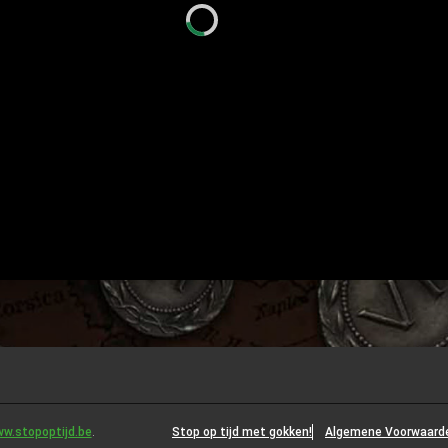
w.stopoptijd.be
.
Stop op tijd met gokken!
Algemene Voorwaard