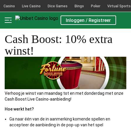
Casino
Live Casino
Dice Games
Bingo
Poker
Virtual Sports
Inloggen / Registreer
Cash Boost: 10% extra
winst!
Verhoog je winst van maandag tot en met donderdag met onze
Cash Boost Live Casino-aanbieding!
Hoe werkt het?
Ga naar één van de in aanmerking komende spellen en
accepteer de aanbieding in de pop-up van het spel