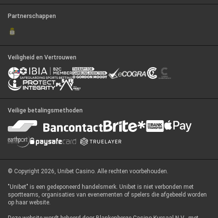
Partnerschappen
Veiligheid en Vertrouwen
Veilige betalingsmethoden
© Copyright 2026, Unibet Casino. Alle rechten voorbehouden.
"Unibet" is een gedeponeerd handelsmerk. Unibet is niet verbonden met
sportteams, organisaties van evenementen of spelers die afgebeeld worden
op haar website.
Deze website wordt beheerd door Blankenberge Casino-Kursaal N.V., met