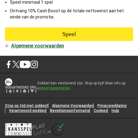
Speel minimaal 1 spel.
Ontvang 10% Cash Boost op de totale nettowinst aan het
einde van de promotie.
Speel
Algemene voorwaarden
Gokken kan verslavend zijn. Stop op tijd! Meer info op
www.stopoptijd.be
.
Stop op tijd met gokken!
Algemene Voorwaarden
Privacyverklaring
Verantwoord wedden
Beveiligingsinformatie
Cookies
Hulp