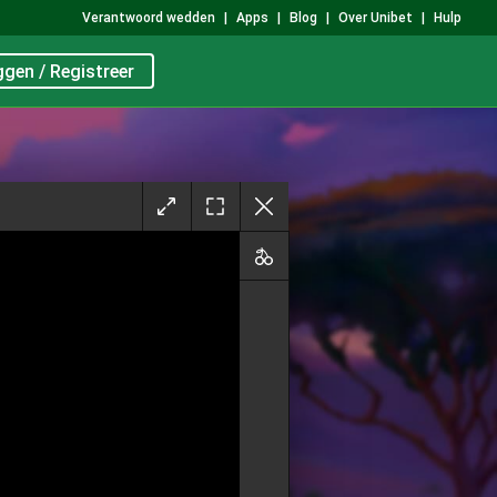
Verantwoord wedden
|
Apps
|
Blog
|
Over Unibet
|
Hulp
ggen / Registreer