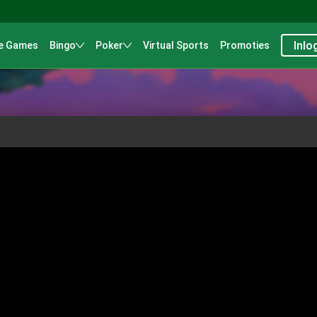
Inlo
ce Games
Bingo
Poker
Virtual Sports
Promoties