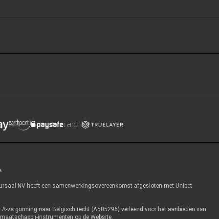
.
o-Kursaal NV heeft een samenwerkingsovereenkomst afgesloten met Unibet
n A-vergunning naar Belgisch recht (A505296) verleend voor het aanbieden van
iemaatschappij-instrumenten op de Website.